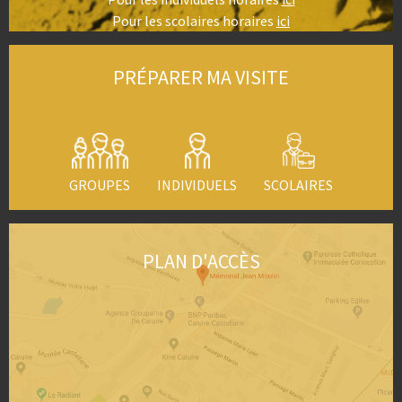
Pour les scolaires horaires
ici
PRÉPARER MA VISITE
GROUPES
INDIVIDUELS
SCOLAIRES
PLAN D'ACCÈS