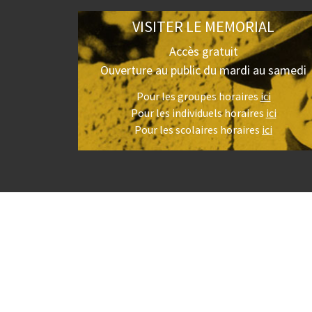
VISITER LE MEMORIAL
Accès gratuit
Ouverture au public du mardi au samedi
Pour les groupes horaires
ici
Pour les individuels horaires
ici
Pour les scolaires horaires
ici