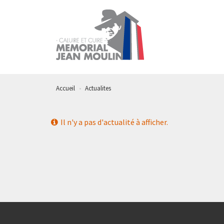
Aller
au
contenu
principal
Accueil
Actualites
Il n'y a pas d'actualité à afficher.