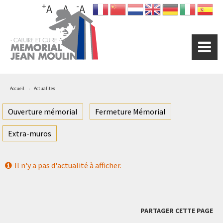
+
-
Aller
A
A
A
au
contenu
principal
Accueil
Actualites
Ouverture mémorial
Fermeture Mémorial
Extra-muros
Il n'y a pas d'actualité à afficher.
PARTAGER CETTE PAGE