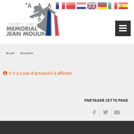
+
-
Aller
A
A
A
au
contenu
principal
Accueil
Actualites
Il n'y a pas d'actualité à afficher.
PARTAGER CETTE PAGE