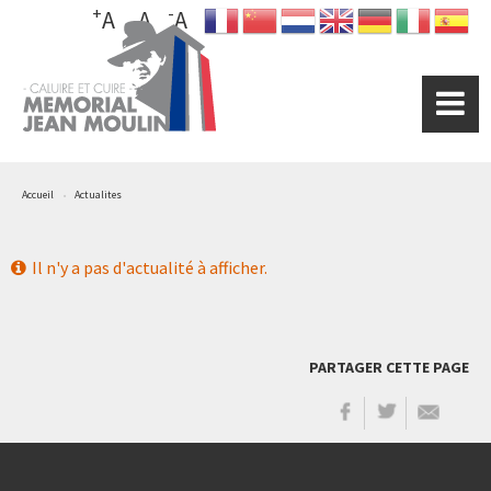
+
-
Aller
A
A
A
au
contenu
principal
Accueil
Actualites
Il n'y a pas d'actualité à afficher.
PARTAGER CETTE PAGE