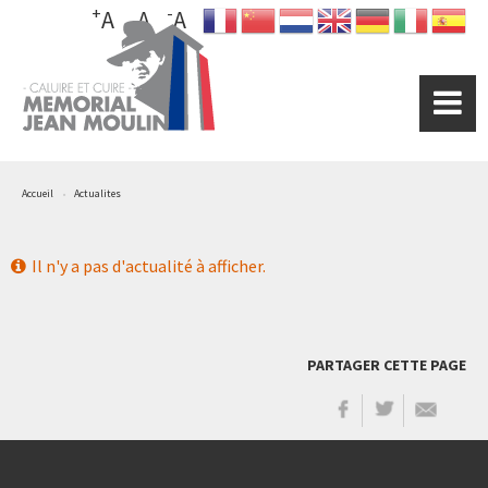
+
-
Aller
A
A
A
au
contenu
principal
Accueil
Actualites
Il n'y a pas d'actualité à afficher.
PARTAGER CETTE PAGE