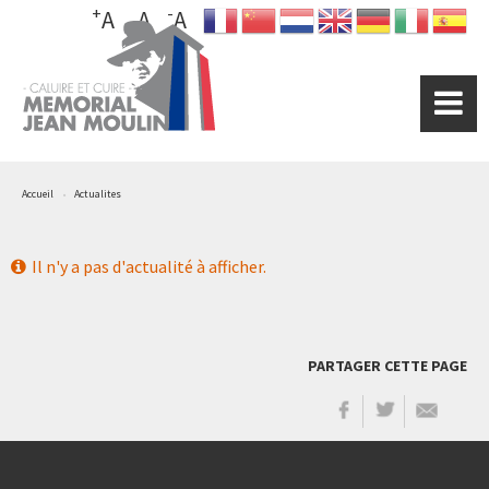
+
-
Aller
A
A
A
au
contenu
principal
Accueil
Actualites
Il n'y a pas d'actualité à afficher.
PARTAGER CETTE PAGE