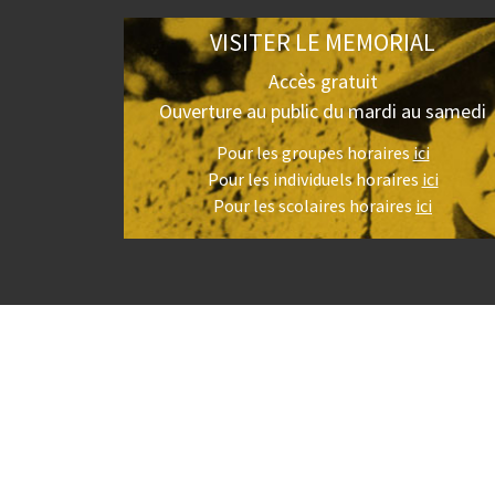
VISITER LE MEMORIAL
Accès gratuit
Ouverture au public du mardi au samedi
Pour les groupes horaires
ici
Pour les individuels horaires
ici
Pour les scolaires horaires
ici