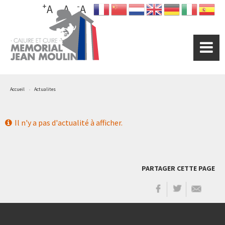
+
-
Aller
A
A
A
au
contenu
principal
Accueil
Actualites
Il n'y a pas d'actualité à afficher.
PARTAGER CETTE PAGE