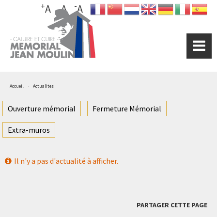
+
-
Aller
A
A
A
au
contenu
principal
Accueil
Actualites
Ouverture mémorial
Fermeture Mémorial
Extra-muros
Il n'y a pas d'actualité à afficher.
PARTAGER CETTE PAGE