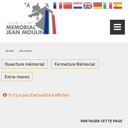
+
-
Aller
A
A
A
au
contenu
principal
Accueil
Actualites
Ouverture mémorial
Fermeture Mémorial
Extra-muros
Il n'y a pas d'actualité à afficher.
PARTAGER CETTE PAGE