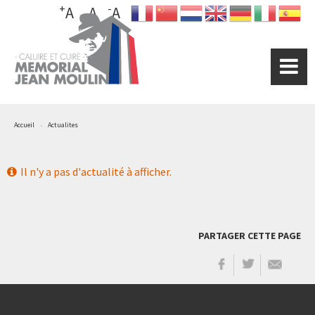
+
-
Aller
A
A
A
au
contenu
principal
Accueil
Actualites
Il n'y a pas d'actualité à afficher.
PARTAGER CETTE PAGE