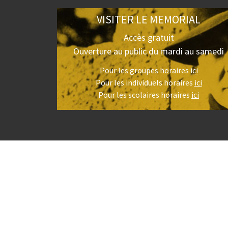
VISITER LE MEMORIAL
Accès gratuit
Ouverture au public du mardi au samedi
Pour les groupes horaires
ici
Pour les individuels horaires
ici
Pour les scolaires horaires
ici