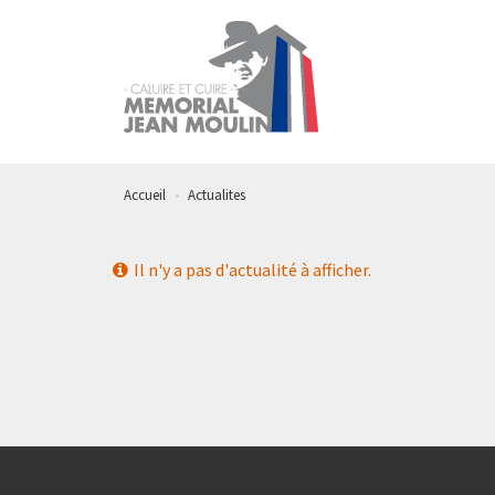
Aller
au
contenu
principal
Accueil
Actualites
Il n'y a pas d'actualité à afficher.