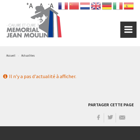
+
-
Aller
A
A
A
au
contenu
principal
Accueil
Actualites
Il n'y a pas d'actualité à afficher.
PARTAGER CETTE PAGE