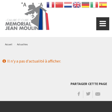
+
-
Aller
A
A
A
au
contenu
principal
Accueil
Actualites
Il n'y a pas d'actualité à afficher.
PARTAGER CETTE PAGE