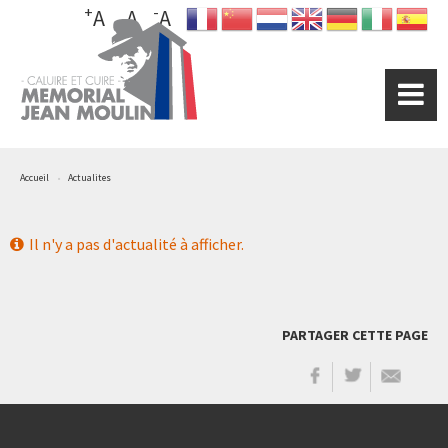
+
-
Aller
A
A
A
au
contenu
principal
Accueil
Actualites
Il n'y a pas d'actualité à afficher.
PARTAGER CETTE PAGE