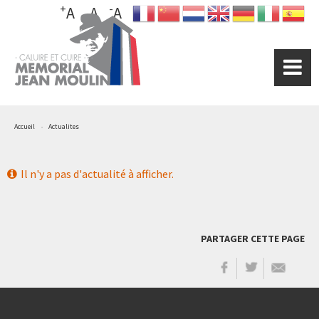
+
-
Aller
A
A
A
au
contenu
principal
Accueil
Actualites
Il n'y a pas d'actualité à afficher.
PARTAGER CETTE PAGE