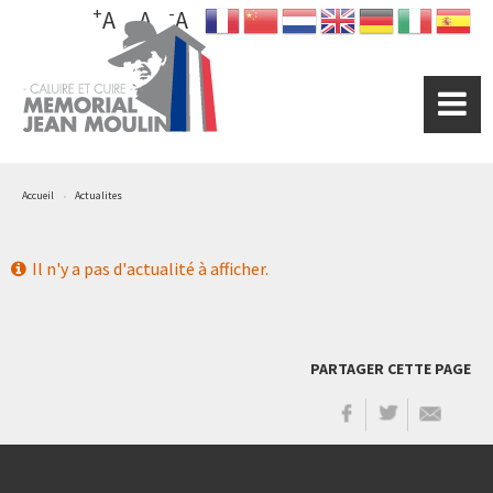
+
-
Aller
A
A
A
au
contenu
principal
Accueil
Actualites
Il n'y a pas d'actualité à afficher.
PARTAGER CETTE PAGE